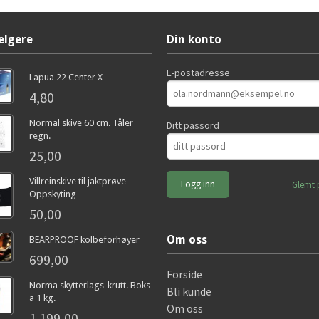
elgere
Din konto
E-postadresse
Lapua 22 Center X
4,80
Normal skive 60 cm. Tåler
Ditt passord
regn.
25,00
Villreinskive til jaktprøve
Glemt 
Oppskyting
50,00
Om oss
BEARPROOF kolbeforhøyer
699,00
Forside
Norma skytterlags-krutt. Boks
Bli kunde
a 1 kg.
Om oss
1 199,00