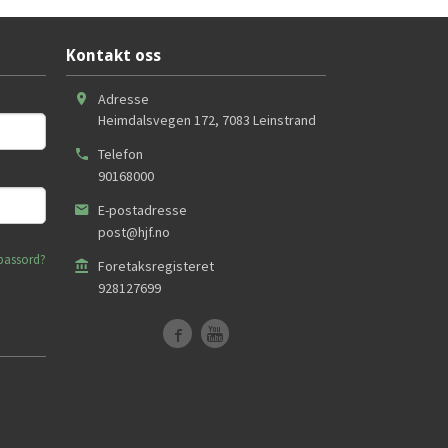
Kontakt oss
Adresse
Heimdalsvegen 172
,
7083
Leinstrand
Telefon
90168000
E-postadresse
post@hjf.no
passord?
Foretaksregisteret
928127699