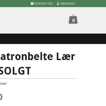
KONTAKT OSS
MIN KONTO
0
Patronbelte Lær
TSOLGT
tslær
0