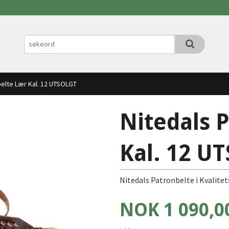
belte Lær Kal. 12 UTSOLGT
Nitedals 
Kal. 12 U
Nitedals Patronbelte i Kvalite
Pris
NOK
1 090,0